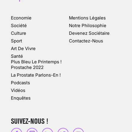
Economie
Mentions Légales
CHANGEMENT DE SEXE :
Société
Notre Philosophie
DES DEMANDES
Culture
Devenez Sociétaire
TOUJOURS PLUS
Sport
Contactez-Nous
NOMBREUSES
Art De Vivre
3 août 2025
Santé
Plus Bleu Le Printemps !
Prostache 2022
La Prostate Parlons-En !
Podcasts
ENQUÊTE COSQUER : LE
Vidéos
DOUBLE DE LA GROTTE
Enquêtes
FAIT SURFACE À
MARSEILLE (1/5)
10 jan 2022
SUIVEZ-NOUS !