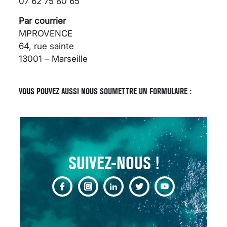
07 62 75 80 65
Par courrier
MPROVENCE
64, rue sainte
13001 – Marseille
SCANNER, IRM, RADIO,
ÉCHO : DES IMAGES
POUR TOUTES LES
VOUS POUVEZ AUSSI NOUS SOUMETTRE UN FORMULAIRE :
MALADIES
18 juil 2022
SUIVEZ-NOUS !
INSUFFISANCE
CARDIAQUE : LES
SIGNAUX D’ALERTE
AVANT… LA MORT
25 août 2024