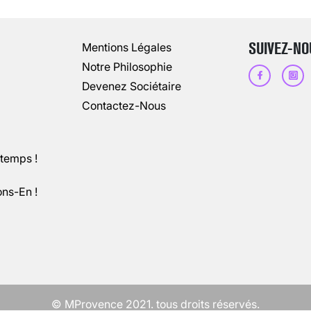
13 août 2024
3
minutes
SUIVEZ-NO
Mentions Légales
Notre Philosophie
Devenez Sociétaire
Contactez-Nous
ntemps !
ons-En !
CHANGEMENT DE SEXE : DES DEMA
3 août 2025
5
minutes
© MProvence 2021. tous droits réservés.