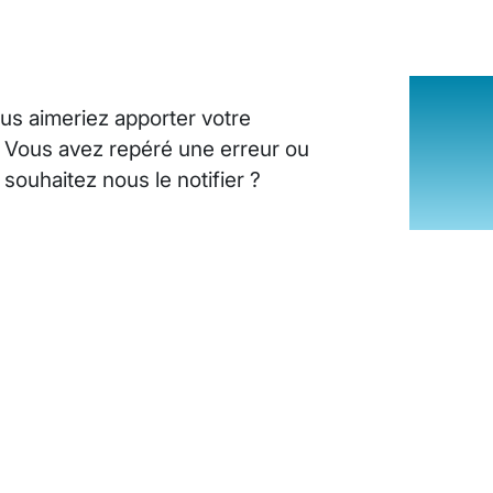
us aimeriez apporter votre
? Vous avez repéré une erreur ou
ouhaitez nous le notifier ?
INSUFFISANCE CARDIAQUE : LES SI
25 août 2024
10
minutes