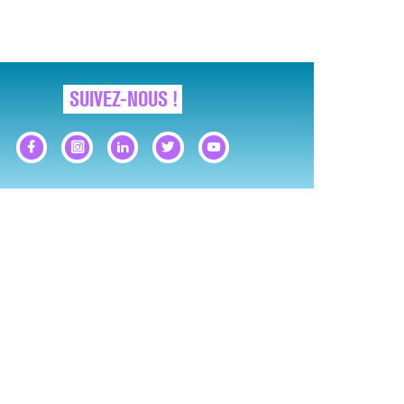
SUIVEZ-NOUS !
GNAUX D’ALERTE AVANT… LA MORT