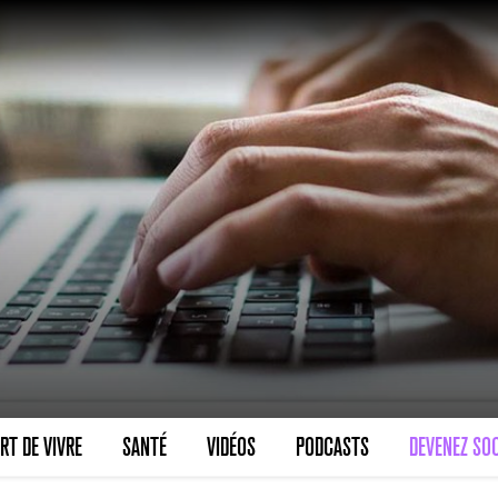
VARICES PELVIENNES : UN REDOUTAB
30 mai 2023
7
minutes
SCANNER, IRM, RADIO, ÉCHO : DES 
RT DE VIVRE
SANTÉ
VIDÉOS
PODCASTS
DEVENEZ SOC
18 juil 2022
5
minutes