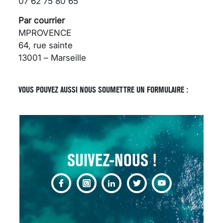
07 62 75 80 65
Par courrier
MPROVENCE
64, rue sainte
13001 – Marseille
SCANNER, IRM, RADIO,
ÉCHO : DES IMAGES
POUR TOUTES LES
VOUS POUVEZ AUSSI NOUS SOUMETTRE UN FORMULAIRE :
MALADIES
18 juil 2022
SUIVEZ-NOUS !
INSUFFISANCE
CARDIAQUE : LES
SIGNAUX D’ALERTE
AVANT… LA MORT
25 août 2024