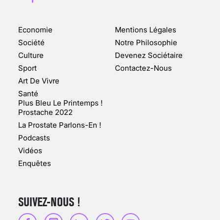
Economie
Mentions Légales
CHANGEMENT DE SEXE :
Société
Notre Philosophie
DES DEMANDES
Culture
Devenez Sociétaire
TOUJOURS PLUS
Sport
Contactez-Nous
NOMBREUSES
Art De Vivre
3 août 2025
Santé
Plus Bleu Le Printemps !
Prostache 2022
La Prostate Parlons-En !
Podcasts
ENQUÊTE COSQUER : LE
Vidéos
DOUBLE DE LA GROTTE
Enquêtes
FAIT SURFACE À
MARSEILLE (1/5)
10 jan 2022
SUIVEZ-NOUS !