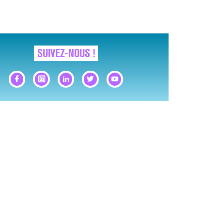
SUIVEZ-NOUS !
GNAUX D’ALERTE AVANT… LA MORT