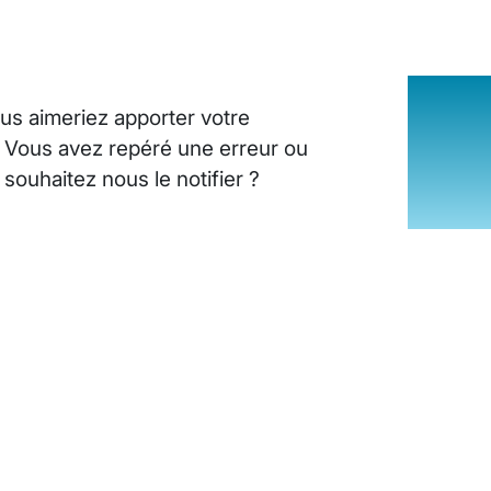
us aimeriez apporter votre
? Vous avez repéré une erreur ou
ouhaitez nous le notifier ?
INSUFFISANCE CARDIAQUE : LES SI
25 août 2024
10
minutes