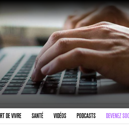
VARICES PELVIENNES : UN REDOUTAB
30 mai 2023
7
minutes
SCANNER, IRM, RADIO, ÉCHO : DES 
RT DE VIVRE
SANTÉ
VIDÉOS
PODCASTS
DEVENEZ SOC
18 juil 2022
5
minutes