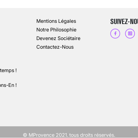
13 août 2024
3
minutes
SUIVEZ-NO
Mentions Légales
Notre Philosophie
Devenez Sociétaire
Contactez-Nous
ntemps !
ons-En !
CHANGEMENT DE SEXE : DES DEMA
3 août 2025
5
minutes
© MProvence 2021. tous droits réservés.