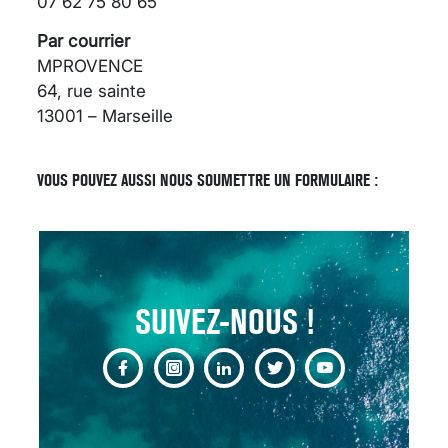
07 62 75 80 65
Par courrier
MPROVENCE
64, rue sainte
13001 – Marseille
SCANNER, IRM, RADIO,
ÉCHO : DES IMAGES
POUR TOUTES LES
VOUS POUVEZ AUSSI NOUS SOUMETTRE UN FORMULAIRE :
MALADIES
18 juil 2022
SUIVEZ-NOUS !
INSUFFISANCE
CARDIAQUE : LES
SIGNAUX D’ALERTE
AVANT… LA MORT
25 août 2024