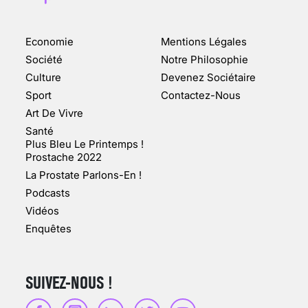
Economie
Mentions Légales
CHANGEMENT DE SEXE :
Société
Notre Philosophie
DES DEMANDES
Culture
Devenez Sociétaire
TOUJOURS PLUS
Sport
Contactez-Nous
NOMBREUSES
Art De Vivre
3 août 2025
Santé
Plus Bleu Le Printemps !
Prostache 2022
La Prostate Parlons-En !
Podcasts
ENQUÊTE COSQUER : LE
Vidéos
DOUBLE DE LA GROTTE
Enquêtes
FAIT SURFACE À
MARSEILLE (1/5)
10 jan 2022
SUIVEZ-NOUS !