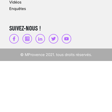
Vidéos
30 mai 2023
Enquêtes
SUIVEZ-NOUS !
SCANNER, IRM, RADIO,
ÉCHO : DES IMAGES
POUR TOUTES LES
MALADIES
© MProvence 2021. tous droits réservés.
18 juil 2022
INSUFFISANCE
CARDIAQUE : LES
SIGNAUX D’ALERTE
AVANT… LA MORT