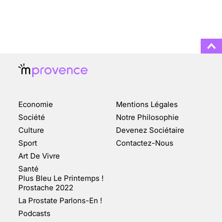
NOMBREUSES
3 août 2025
ENQUÊTE COSQUER : LE
DOUBLE DE LA GROTTE
Economie
Mentions Légales
FAIT SURFACE À
MARSEILLE (1/5)
Société
Notre Philosophie
Culture
Devenez Sociétaire
10 jan 2022
Sport
Contactez-Nous
Art De Vivre
Santé
Plus Bleu Le Printemps !
Prostache 2022
VARICES PELVIENNES :
La Prostate Parlons-En !
UN REDOUTABLE MAL
FÉMININ ENFIN SOIGNÉ !
Podcasts