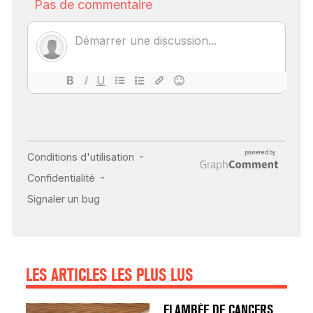
SCANNER, IRM, RADIO,
ÉCHO : DES IMAGES
POUR TOUTES LES
MALADIES
18 juil 2022
INSUFFISANCE
CARDIAQUE : LES
SIGNAUX D’ALERTE
AVANT… LA MORT
25 août 2024
LES ARTICLES LES PLUS LUS
FLAMBÉE DE CANCERS