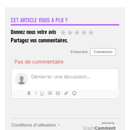
VARICES PELVIENNES :
UN REDOUTABLE MAL
FÉMININ ENFIN SOIGNÉ !
CET ARTICLE VOUS A PLU ?
30 mai 2023
Donnez nous votre avis
Partagez vos commentaires.
SCANNER, IRM, RADIO,
ÉCHO : DES IMAGES
POUR TOUTES LES
MALADIES
18 juil 2022
INSUFFISANCE