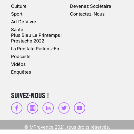
Culture
Devenez Sociétaire
10 jan 2022
Sport
Contactez-Nous
Art De Vivre
Santé
Plus Bleu Le Printemps !
Prostache 2022
VARICES PELVIENNES :
La Prostate Parlons-En !
UN REDOUTABLE MAL
FÉMININ ENFIN SOIGNÉ !
Podcasts
Vidéos
30 mai 2023
Enquêtes
SUIVEZ-NOUS !
SCANNER, IRM, RADIO,
ÉCHO : DES IMAGES
POUR TOUTES LES
MALADIES
© MProvence 2021. tous droits réservés.