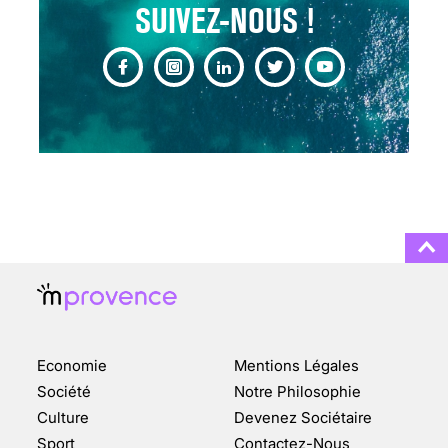
SUIVEZ-NOUS !
CHANGEMENT DE SEXE :
DES DEMANDES
TOUJOURS PLUS
NOMBREUSES
3 août 2025
ENQUÊTE COSQUER : LE
DOUBLE DE LA GROTTE
Economie
Mentions Légales
FAIT SURFACE À
MARSEILLE (1/5)
Société
Notre Philosophie
Culture
Devenez Sociétaire
10 jan 2022
Sport
Contactez-Nous