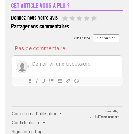
CET ARTICLE VOUS A PLU ?
30 mai 2023
Donnez nous votre avis
Partagez vos commentaires.
SCANNER, IRM, RADIO,
ÉCHO : DES IMAGES
POUR TOUTES LES
MALADIES
18 juil 2022
INSUFFISANCE
CARDIAQUE : LES
SIGNAUX D’ALERTE
AVANT… LA MORT