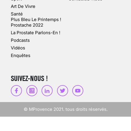
Art De Vivre
Santé
Plus Bleu Le Printemps !
Prostache 2022
VARICES PELVIENNES :
La Prostate Parlons-En !
UN REDOUTABLE MAL
FÉMININ ENFIN SOIGNÉ !
Podcasts
Vidéos
30 mai 2023
Enquêtes
SUIVEZ-NOUS !
SCANNER, IRM, RADIO,
ÉCHO : DES IMAGES
POUR TOUTES LES
MALADIES
© MProvence 2021. tous droits réservés.
18 juil 2022