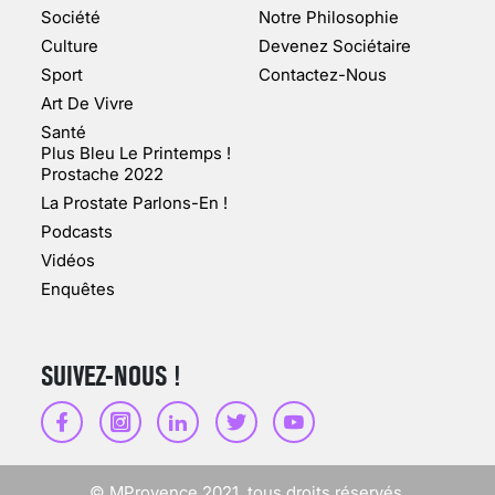
MARSEILLE (1/5)
Société
Notre Philosophie
Culture
Devenez Sociétaire
10 jan 2022
Sport
Contactez-Nous
Art De Vivre
Santé
Plus Bleu Le Printemps !
Prostache 2022
VARICES PELVIENNES :
La Prostate Parlons-En !
UN REDOUTABLE MAL
FÉMININ ENFIN SOIGNÉ !
Podcasts
Vidéos
30 mai 2023
Enquêtes
SUIVEZ-NOUS !
SCANNER, IRM, RADIO,
ÉCHO : DES IMAGES
POUR TOUTES LES
MALADIES
© MProvence 2021. tous droits réservés.