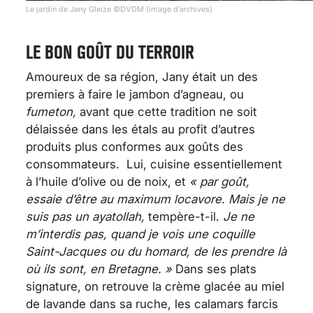
Le jardin de Jany Gleize ©DVDM (image d’archives)
LE BON GOÛT DU TERROIR
Amoureux de sa région, Jany était un des
premiers à faire le jambon d’agneau, ou
fumeton,
avant que cette tradition ne soit
délaissée dans les étals au profit d’autres
produits plus conformes aux goûts des
consommateurs. Lui, cuisine essentiellement
à l’huile d’olive ou de noix, et
« par goût,
essaie d’être au maximum locavore. M
ais je ne
suis pas un ayatollah,
tempère-t-il.
Je ne
m’interdis pas, quand je vois une coquille
Saint-Jacques ou du homard, de les prendre là
où ils sont, en Bretagne. »
Dans ses plats
signature, on retrouve la crème glacée au miel
de lavande dans sa ruche, les calamars farcis