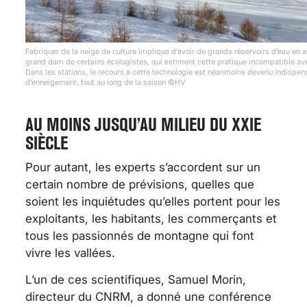
Fabriquer de la neige de culture implique d’avoir de grands réservoirs d’eau en a
grand dam de certains écologistes, qui estiment cette pratique incompatible ave
Dans les stations, le recours à cette technologie est néanmoins devenu indispen
d’enneigement, tout au long de la saison ©HV
AU MOINS JUSQU’AU MILIEU DU XXIE
SIÈCLE
Pour autant, les experts s’accordent sur un
certain nombre de prévisions, quelles que
soient les inquiétudes qu’elles portent pour les
exploitants, les habitants, les commerçants et
tous les passionnés de montagne qui font
vivre les vallées.
L’un de ces scientifiques, Samuel Morin,
directeur du CNRM, a donné une conférence