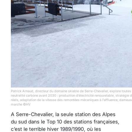
Patrick Arnaud, directeur du domaine skiable de Serre-Chevalier, explore toutes l
neutralité carbone avant 2030 : production d’électricité renouvelable, stratégie 
réels, adaptation de la vitesse des remontées mécaniques à l’affluence, dameuse
marche ©HV
A Serre-Chevalier, la seule station des Alpes
du sud dans le Top 10 des stations françaises,
c’est le terrible hiver 1989/1990, où les