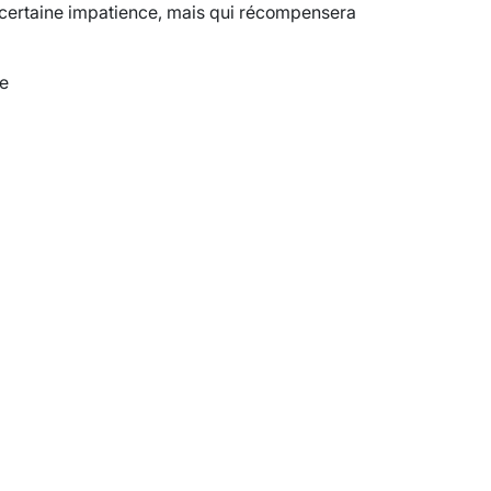
e certaine impatience, mais qui récompensera
ne
VARICES PELVIENNES : UN REDOUTAB
30 mai 2023
7
minutes