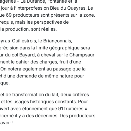
ageries – La Durance, Fontantie et la
jour à l’interprofession Bleu du Queyras. Le
ue 69 producteurs sont présents sur la zone.
 requis, mais les perspectives de
 production, sont réelles.
yras-Guillestrois, le Briançonnais,
écision dans la limite géographique sera
eur du col Bayard, à cheval sur le Champsaur
ent le cahier des charges, fruit d’une
. On notera également au passage que la
bjet d’une demande de même nature pour
ique.
et de transformation du lait, deux critères
l et les usages historiques constants. Pour
vert avec étonnement que 91 fruitières «
concerné il y a des décennies. Des producteurs
avoir !