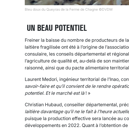
Bleu doux du Queyras de la Ferme de Chagne ©DVDM
UN BEAU POTENTIEL
Freiner la baisse du nombre de producteurs de lai
laitière fragilisée ont été à l’origine de l’associa
consulaire, les conseils départemental et régional
l’agriculture de qualité et, au-delà de son main
raisonné, ainsi que du pacte alimentaire territorial
Laurent Medori, ingénieur territorial de l’Inao, con
savoir-
faire et qu’il convient de le rendre opérat
potentiel. Et le marché est là
! »
Christian Hubaud, conseiller départemental, pré
laitière davantage qu’il ne le fait à l’heure actuell
puisque la production effective sera lancée au co
développements en 2022. Quant à l’obtention de l