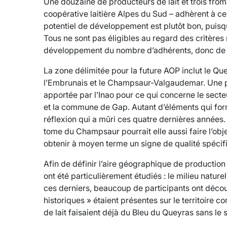
Une douzaine de producteurs de lait et trois from
coopérative laitière Alpes du Sud – adhèrent à ce 
potentiel de développement est plutôt bon, puisq
Tous ne sont pas éligibles au regard des critères
développement du nombre d’adhérents, donc de la
La zone délimitée pour la future AOP inclut le Que
l’Embrunais et le Champsaur-Valgaudemar. Une pr
apportée par l’Inao pour ce qui concerne le sect
et la commune de Gap. Autant d’éléments qui form
réflexion qui a mûri ces quatre dernières années
tome du Champsaur pourrait elle aussi faire l’o
obtenir à moyen terme un signe de qualité spécif
Afin de définir l’aire géographique de production 
ont été particulièrement étudiés : le milieu nature
ces derniers, beaucoup de participants ont décou
historiques » étaient présentes sur le territoire 
de lait faisaient déjà du Bleu du Queyras sans le s