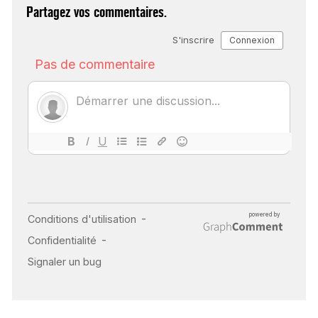
Partagez vos commentaires.
SCANNER, IRM, RADIO,
ÉCHO : DES IMAGES
POUR TOUTES LES
MALADIES
18 juil 2022
INSUFFISANCE
CARDIAQUE : LES
SIGNAUX D’ALERTE
AVANT… LA MORT
25 août 2024