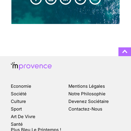
CHANGEMENT DE SEXE :
DES DEMANDES
TOUJOURS PLUS
NOMBREUSES
3 août 2025
ENQUÊTE COSQUER : LE
DOUBLE DE LA GROTTE
Economie
Mentions Légales
FAIT SURFACE À
MARSEILLE (1/5)
Société
Notre Philosophie
Culture
Devenez Sociétaire
10 jan 2022
Sport
Contactez-Nous
Art De Vivre
Santé
Plus Bleu Le Printemps !