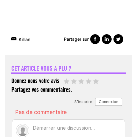
Partager sur
Killian
VARICES PELVIENNES :
UN REDOUTABLE MAL
FÉMININ ENFIN SOIGNÉ !
CET ARTICLE VOUS A PLU ?
30 mai 2023
Donnez nous votre avis
Partagez vos commentaires.
SCANNER, IRM, RADIO,
ÉCHO : DES IMAGES
POUR TOUTES LES
MALADIES