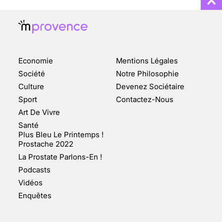
ENQUÊTE COSQUER : LE
DOUBLE DE LA GROTTE
Economie
Mentions Légales
FAIT SURFACE À
MARSEILLE (1/5)
Société
Notre Philosophie
Culture
Devenez Sociétaire
10 jan 2022
Sport
Contactez-Nous
Art De Vivre
Santé
Plus Bleu Le Printemps !
Prostache 2022
VARICES PELVIENNES :
La Prostate Parlons-En !
UN REDOUTABLE MAL
FÉMININ ENFIN SOIGNÉ !
Podcasts
Vidéos
30 mai 2023
Enquêtes