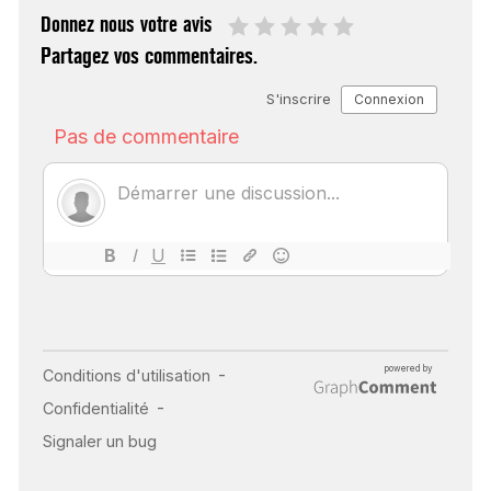
Donnez nous votre avis
Partagez vos commentaires.
SCANNER, IRM, RADIO,
ÉCHO : DES IMAGES
POUR TOUTES LES
MALADIES
18 juil 2022
INSUFFISANCE
CARDIAQUE : LES
SIGNAUX D’ALERTE
AVANT… LA MORT
25 août 2024