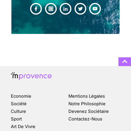
CHANGEMENT DE SEXE :
DES DEMANDES
TOUJOURS PLUS
NOMBREUSES
3 août 2025
ENQUÊTE COSQUER : LE
DOUBLE DE LA GROTTE
Economie
Mentions Légales
FAIT SURFACE À
MARSEILLE (1/5)
Société
Notre Philosophie
Culture
Devenez Sociétaire
10 jan 2022
Sport
Contactez-Nous
Art De Vivre