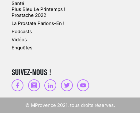
Santé
Plus Bleu Le Printemps !
Prostache 2022
VARICES PELVIENNES :
La Prostate Parlons-En !
UN REDOUTABLE MAL
FÉMININ ENFIN SOIGNÉ !
Podcasts
Vidéos
30 mai 2023
Enquêtes
SUIVEZ-NOUS !
SCANNER, IRM, RADIO,
ÉCHO : DES IMAGES
POUR TOUTES LES
MALADIES
© MProvence 2021. tous droits réservés.
18 juil 2022