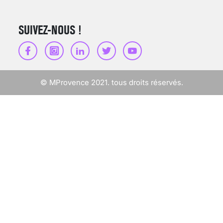
SUIVEZ-NOUS !
SCANNER, IRM, RADIO,
ÉCHO : DES IMAGES
POUR TOUTES LES
MALADIES
© MProvence 2021. tous droits réservés.
18 juil 2022
INSUFFISANCE
CARDIAQUE : LES
SIGNAUX D’ALERTE
AVANT… LA MORT
25 août 2024