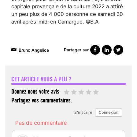
capitale provençale de la culture 2022 a attiré
un peu plus de 4 000 personne ce samedi 30
avril après-midi en Camargue. ©B.A
Partager sur
Bruno Angelica
VARICES PELVIENNES :
UN REDOUTABLE MAL
FÉMININ ENFIN SOIGNÉ !
CET ARTICLE VOUS A PLU ?
30 mai 2023
Donnez nous votre avis
Partagez vos commentaires.
SCANNER, IRM, RADIO,
ÉCHO : DES IMAGES