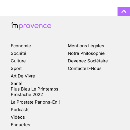
ENQUÊTE COSQUER : LE
DOUBLE DE LA GROTTE
Economie
Mentions Légales
FAIT SURFACE À
MARSEILLE (1/5)
Société
Notre Philosophie
Culture
Devenez Sociétaire
10 jan 2022
Sport
Contactez-Nous
Art De Vivre
Santé
Plus Bleu Le Printemps !
Prostache 2022
VARICES PELVIENNES :
La Prostate Parlons-En !
UN REDOUTABLE MAL
FÉMININ ENFIN SOIGNÉ !
Podcasts
Vidéos
30 mai 2023
Enquêtes