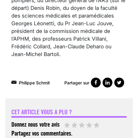
pompiers, du directeur général de l’ARS (sur le
départ) Denis Robin, du doyen de la faculté
des sciences médicales et paramédicales
Georges Léonetti, du Pr Jean-Luc Jouve,
président de la commission médicale de
l’APHM, des professeurs Patrick Villani,
Frédéric Collard, Jean-Claude Deharo ou
Jean-Michel Bartoli.
Partager sur
Philippe Schmit
VARICES PELVIENNES :
UN REDOUTABLE MAL
FÉMININ ENFIN SOIGNÉ !
CET ARTICLE VOUS A PLU ?
30 mai 2023
Donnez nous votre avis
Partagez vos commentaires.