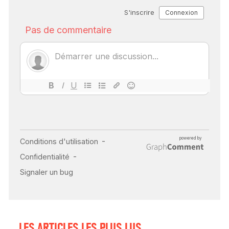
SCANNER, IRM, RADIO,
ÉCHO : DES IMAGES
POUR TOUTES LES
MALADIES
18 juil 2022
INSUFFISANCE
CARDIAQUE : LES
SIGNAUX D’ALERTE
AVANT… LA MORT
25 août 2024
LES ARTICLES LES PLUS LUS