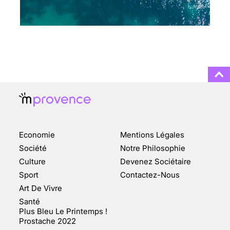
CHANGEMENT DE SEXE :
DES DEMANDES
TOUJOURS PLUS
NOMBREUSES
3 août 2025
ENQUÊTE COSQUER : LE
DOUBLE DE LA GROTTE
Economie
Mentions Légales
FAIT SURFACE À
MARSEILLE (1/5)
Société
Notre Philosophie
Culture
Devenez Sociétaire
10 jan 2022
Sport
Contactez-Nous
Art De Vivre
Santé
Plus Bleu Le Printemps !
Prostache 2022
VARICES PELVIENNES :