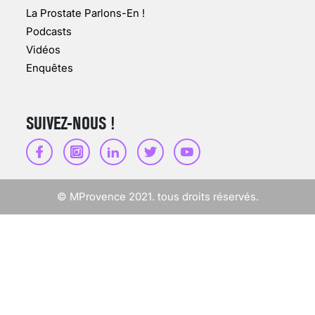
VARICES PELVIENNES :
La Prostate Parlons-En !
UN REDOUTABLE MAL
FÉMININ ENFIN SOIGNÉ !
Podcasts
Vidéos
30 mai 2023
Enquêtes
SUIVEZ-NOUS !
SCANNER, IRM, RADIO,
ÉCHO : DES IMAGES
POUR TOUTES LES
MALADIES
© MProvence 2021. tous droits réservés.
18 juil 2022
INSUFFISANCE