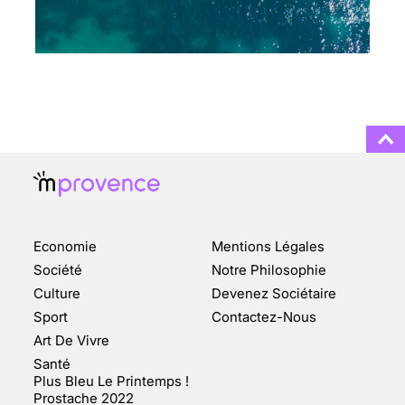
CHANGEMENT DE SEXE :
DES DEMANDES
TOUJOURS PLUS
NOMBREUSES
3 août 2025
ENQUÊTE COSQUER : LE
DOUBLE DE LA GROTTE
Economie
Mentions Légales
FAIT SURFACE À
MARSEILLE (1/5)
Société
Notre Philosophie
Culture
Devenez Sociétaire
10 jan 2022
Sport
Contactez-Nous
Art De Vivre
Santé
Plus Bleu Le Printemps !
Prostache 2022