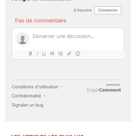
SCANNER, IRM, RADIO,
ÉCHO : DES IMAGES
POUR TOUTES LES
MALADIES
18 juil 2022
INSUFFISANCE
CARDIAQUE : LES
SIGNAUX D’ALERTE
AVANT… LA MORT
25 août 2024