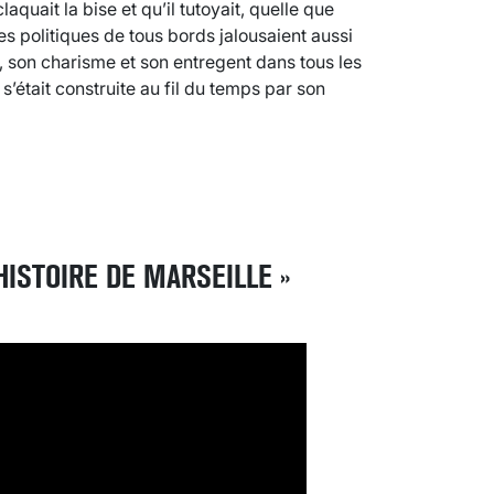
laquait la bise et qu’il tutoyait, quelle que
Les politiques de tous bords jalousaient aussi
e, son charisme et son entregent dans tous les
s’était construite au fil du temps par son
HISTOIRE DE MARSEILLE »
VARICES PELVIENNES : UN REDOUTAB
30 mai 2023
7
minutes