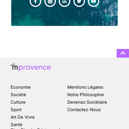
CHANGEMENT DE SEXE :
DES DEMANDES
TOUJOURS PLUS
NOMBREUSES
3 août 2025
ENQUÊTE COSQUER : LE
DOUBLE DE LA GROTTE
Economie
Mentions Légales
FAIT SURFACE À
MARSEILLE (1/5)
Société
Notre Philosophie
Culture
Devenez Sociétaire
10 jan 2022
Sport
Contactez-Nous
Art De Vivre
Santé