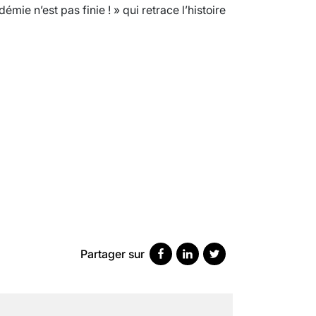
émie n’est pas finie ! » qui retrace l’histoire
SCANNER, IRM, RADIO, ÉCHO : DES 
18 juil 2022
5
minutes
Partager sur