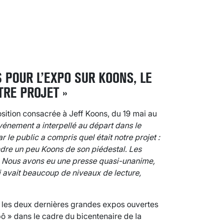
S POUR L’EXPO SUR KOONS, LE
TRE PROJET »
sition consacrée à Jeff Koons, du 19 mai au
événement a interpellé au départ dans le
r le public a compris quel était notre projet :
ndre un peu Koons de son piédestal. Les
si. Nous avons eu une presse quasi-unanime,
i avait beaucoup de niveaux de lecture,
VARICES PELVIENNES : UN REDOUTAB
30 mai 2023
7
minutes
r les deux dernières grandes expos ouvertes
ô » dans le cadre du bicentenaire de la