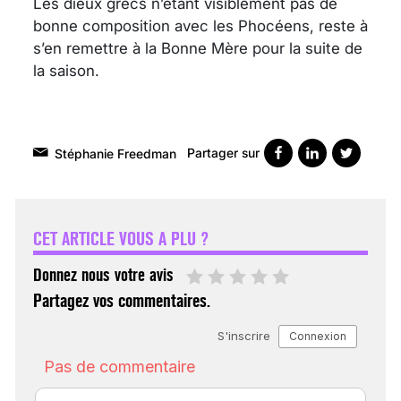
Les dieux grecs n’étant visiblement pas de
bonne composition avec les Phocéens, reste à
s’en remettre à la Bonne Mère pour la suite de
la saison.
Partager sur
Stéphanie Freedman
VARICES PELVIENNES :
UN REDOUTABLE MAL
FÉMININ ENFIN SOIGNÉ !
CET ARTICLE VOUS A PLU ?
30 mai 2023
Donnez nous votre avis
Partagez vos commentaires.
SCANNER, IRM, RADIO,
ÉCHO : DES IMAGES