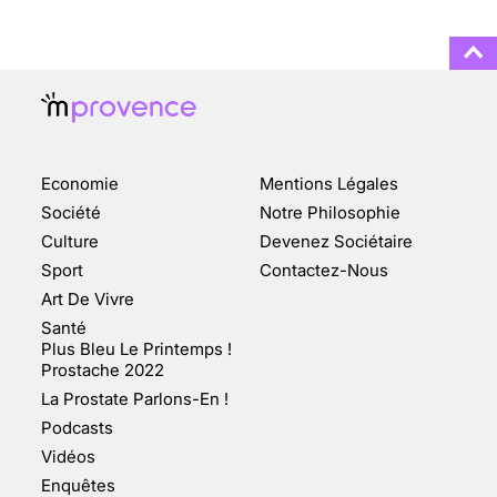
3 août 2025
ENQUÊTE COSQUER : LE
DOUBLE DE LA GROTTE
Economie
Mentions Légales
FAIT SURFACE À
MARSEILLE (1/5)
Société
Notre Philosophie
Culture
Devenez Sociétaire
10 jan 2022
Sport
Contactez-Nous
Art De Vivre
Santé
Plus Bleu Le Printemps !
Prostache 2022
VARICES PELVIENNES :
La Prostate Parlons-En !
UN REDOUTABLE MAL
FÉMININ ENFIN SOIGNÉ !
Podcasts
Vidéos
30 mai 2023
Enquêtes