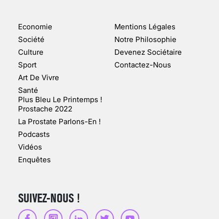
ENQUÊTE COSQUER : LE
DOUBLE DE LA GROTTE
Economie
Mentions Légales
FAIT SURFACE À
MARSEILLE (1/5)
Société
Notre Philosophie
Culture
Devenez Sociétaire
10 jan 2022
Sport
Contactez-Nous
Art De Vivre
Santé
Plus Bleu Le Printemps !
Prostache 2022
VARICES PELVIENNES :
La Prostate Parlons-En !
UN REDOUTABLE MAL
FÉMININ ENFIN SOIGNÉ !
Podcasts
Vidéos
30 mai 2023
Enquêtes
SUIVEZ-NOUS !