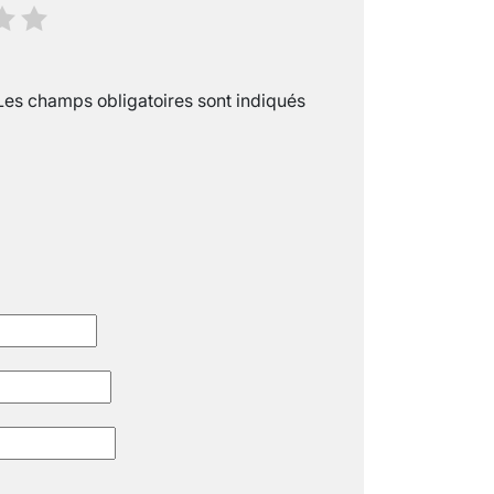
SCANNER, IRM, RADIO, ÉCHO : DES 
18 juil 2022
5
minutes
Les champs obligatoires sont indiqués
« C’EST MERVEILLEUX DE VOIR GRAN
26 nov 2024
8
minutes