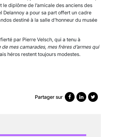
et le diplôme de l’amicale des anciens des
l Delannoy a pour sa part offert un cadre
ndos destiné à la salle d’honneur du musée
VARICES PELVIENNES : UN REDOUTAB
30 mai 2023
7
minutes
ierté par Pierre Velsch, qui a tenu à
e de mes camarades, mes frères d’armes qui
ais héros restent toujours modestes.
Partager sur