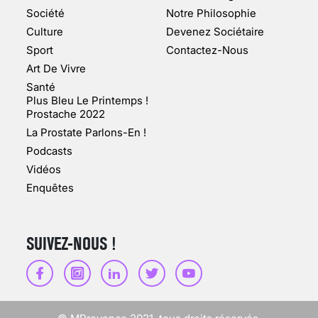
MARSEILLE (1/5)
Société
Notre Philosophie
Culture
Devenez Sociétaire
10 jan 2022
Sport
Contactez-Nous
Art De Vivre
Santé
Plus Bleu Le Printemps !
Prostache 2022
VARICES PELVIENNES :
La Prostate Parlons-En !
UN REDOUTABLE MAL
FÉMININ ENFIN SOIGNÉ !
Podcasts
Vidéos
30 mai 2023
Enquêtes
SUIVEZ-NOUS !
SCANNER, IRM, RADIO,
ÉCHO : DES IMAGES
POUR TOUTES LES
MALADIES