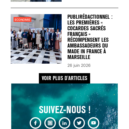
UN REDOUTABLE MAL
FÉMININ ENFIN SOIGNÉ !
30 mai 2023
PUBLIRÉDACTIONNEL :
ECONOMIE
LES PREMIÈRES «
COCARDES SACRÉS
FRANÇAIS »
RÉCOMPENSENT LES
AMBASSADEURS DU
MADE IN FRANCE À
SCANNER, IRM, RADIO,
MARSEILLE
ÉCHO : DES IMAGES
26 juin 2026
POUR TOUTES LES
MALADIES
VOIR PLUS D'ARTICLES
18 juil 2022
SUIVEZ-NOUS !
INSUFFISANCE
CARDIAQUE : LES