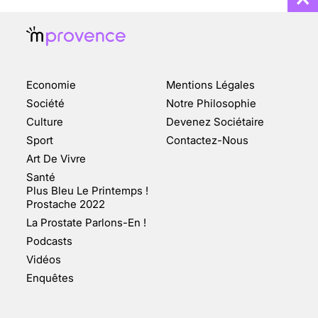
Economie
Mentions Légales
CHANGEMENT DE SEXE :
Société
Notre Philosophie
DES DEMANDES
Culture
Devenez Sociétaire
TOUJOURS PLUS
Sport
Contactez-Nous
NOMBREUSES
Art De Vivre
3 août 2025
Santé
Plus Bleu Le Printemps !
Prostache 2022
La Prostate Parlons-En !
Podcasts
ENQUÊTE COSQUER : LE
Vidéos
DOUBLE DE LA GROTTE
Enquêtes
FAIT SURFACE À
MARSEILLE (1/5)
10 jan 2022