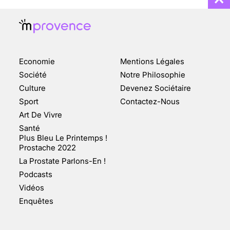
Economie
Mentions Légales
CHANGEMENT DE SEXE :
Société
Notre Philosophie
DES DEMANDES
Culture
Devenez Sociétaire
TOUJOURS PLUS
Sport
Contactez-Nous
NOMBREUSES
Art De Vivre
3 août 2025
Santé
Plus Bleu Le Printemps !
Prostache 2022
La Prostate Parlons-En !
Podcasts
ENQUÊTE COSQUER : LE
Vidéos
DOUBLE DE LA GROTTE
Enquêtes
FAIT SURFACE À
MARSEILLE (1/5)
10 jan 2022