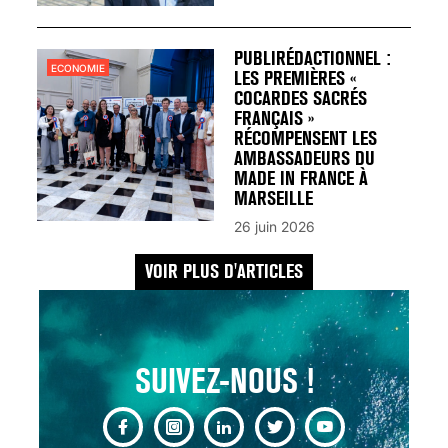
UN REDOUTABLE MAL
FÉMININ ENFIN SOIGNÉ !
30 mai 2023
PUBLIRÉDACTIONNEL :
ECONOMIE
LES PREMIÈRES «
COCARDES SACRÉS
FRANÇAIS »
RÉCOMPENSENT LES
AMBASSADEURS DU
MADE IN FRANCE À
SCANNER, IRM, RADIO,
MARSEILLE
ÉCHO : DES IMAGES
26 juin 2026
POUR TOUTES LES
MALADIES
VOIR PLUS D'ARTICLES
18 juil 2022
SUIVEZ-NOUS !
INSUFFISANCE
CARDIAQUE : LES