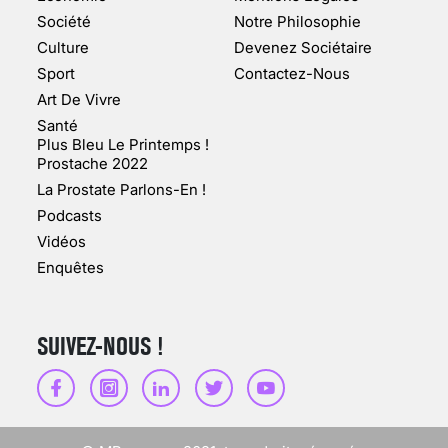
MARSEILLE (1/5)
Société
Notre Philosophie
Culture
Devenez Sociétaire
10 jan 2022
Sport
Contactez-Nous
Art De Vivre
Santé
Plus Bleu Le Printemps !
Prostache 2022
VARICES PELVIENNES :
La Prostate Parlons-En !
UN REDOUTABLE MAL
FÉMININ ENFIN SOIGNÉ !
Podcasts
Vidéos
30 mai 2023
Enquêtes
SUIVEZ-NOUS !
SCANNER, IRM, RADIO,
ÉCHO : DES IMAGES
POUR TOUTES LES