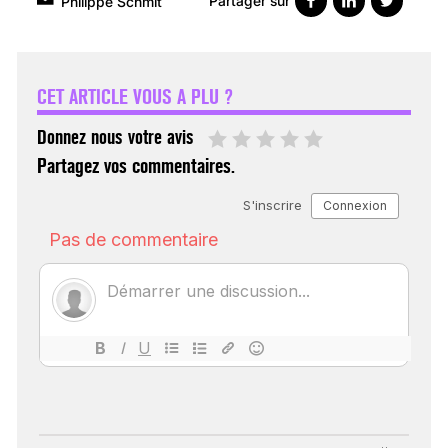
Partager sur
Philippe Schmit
VARICES PELVIENNES :
UN REDOUTABLE MAL
FÉMININ ENFIN SOIGNÉ !
CET ARTICLE VOUS A PLU ?
30 mai 2023
Donnez nous votre avis
Partagez vos commentaires.
SCANNER, IRM, RADIO,
ÉCHO : DES IMAGES
POUR TOUTES LES
MALADIES
18 juil 2022