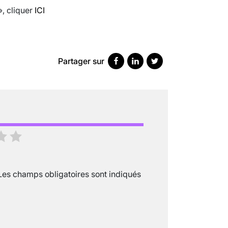
», cliquer
ICI
Partager sur
SCANNER, IRM, RADIO, ÉCHO : DES 
18 juil 2022
5
minutes
Les champs obligatoires sont indiqués