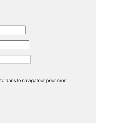
« C’EST MERVEILLEUX DE VOIR GRAN
26 nov 2024
8
minutes
te dans le navigateur pour mon