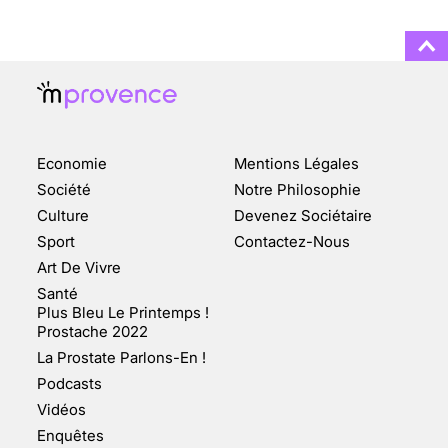
3 août 2025
ENQUÊTE COSQUER : LE
DOUBLE DE LA GROTTE
Economie
Mentions Légales
FAIT SURFACE À
MARSEILLE (1/5)
Société
Notre Philosophie
Culture
Devenez Sociétaire
10 jan 2022
Sport
Contactez-Nous
Art De Vivre
Santé
Plus Bleu Le Printemps !
Prostache 2022
VARICES PELVIENNES :
La Prostate Parlons-En !
UN REDOUTABLE MAL
FÉMININ ENFIN SOIGNÉ !
Podcasts
Vidéos
30 mai 2023
Enquêtes