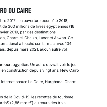
RD DU CAIRE
re 2017 son ouverture pour l’été 2018,
 de 300 millions de livres égyptiennes (16
anvier 2019, par des destinations
da, Charm el-Cheikh, Luxor et Aswan. Ce
international a touché son tarmac avec 104
Mais, depuis mars 2021, aucun autre vol
VARICES PELVIENNES : UN REDOUTAB
éroport
égyptien. Un autre devrait voir le jour
30 mai 2023
7
minutes
, en construction depuis vingt ans, New Cairo
s internationaux: Le Caire, Hurghada, Charm
 de la Covid-19, les recettes du tourisme
ds$ (2,85 mrds€) au cours des trois