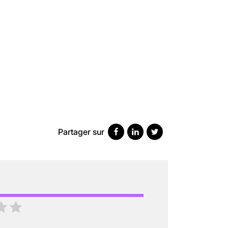
SCANNER, IRM, RADIO, ÉCHO : DES 
18 juil 2022
5
minutes
Partager sur