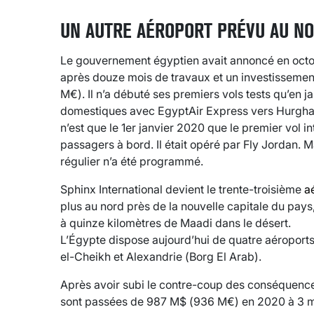
UN AUTRE AÉROPORT PRÉVU AU NO
Le gouvernement égyptien avait annoncé en octob
après douze mois de travaux et un investissement
M€). Il n’a débuté ses premiers vols tests qu’en j
domestiques avec EgyptAir Express vers Hurgha
n’est que le 1er janvier 2020 que le premier vol 
passagers à bord. Il était opéré par Fly Jordan. 
régulier n’a été programmé.
Sphinx International devient le trente-troisième
a
plus au nord près de la nouvelle capitale du pays
à quinze kilomètres de Maadi dans le désert.
L’Égypte dispose aujourd’hui de quatre aéroport
el-Cheikh et Alexandrie (Borg El Arab).
Après avoir subi le contre-coup des conséquences
sont passées de 987 M$ (936 M€) en 2020 à 3 mr