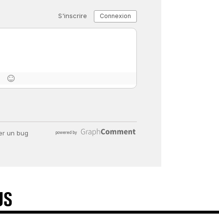
« C’EST MERVEILLEUX DE VOIR GRAN
26 nov 2024
8
minutes
US