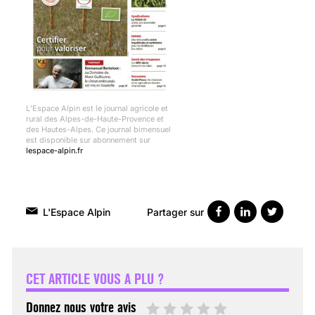
L’Espace Alpin est le journal agricole et
rural des Alpes-de-Haute-Provence et
des Hautes-Alpes. Ce journal bimensuel
est disponible sur abonnement sur
lespace-alpin.fr
Partager sur
L'Espace Alpin
VARICES PELVIENNES :
UN REDOUTABLE MAL
FÉMININ ENFIN SOIGNÉ !
CET ARTICLE VOUS A PLU ?
30 mai 2023
Donnez nous votre avis