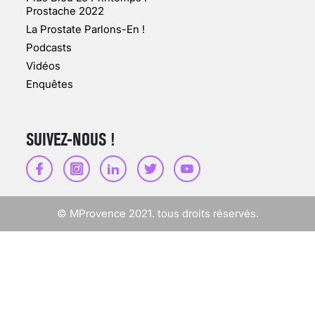
Prostache 2022
VARICES PELVIENNES :
La Prostate Parlons-En !
UN REDOUTABLE MAL
FÉMININ ENFIN SOIGNÉ !
Podcasts
Vidéos
30 mai 2023
Enquêtes
SUIVEZ-NOUS !
SCANNER, IRM, RADIO,
ÉCHO : DES IMAGES
POUR TOUTES LES
MALADIES
© MProvence 2021. tous droits réservés.
18 juil 2022