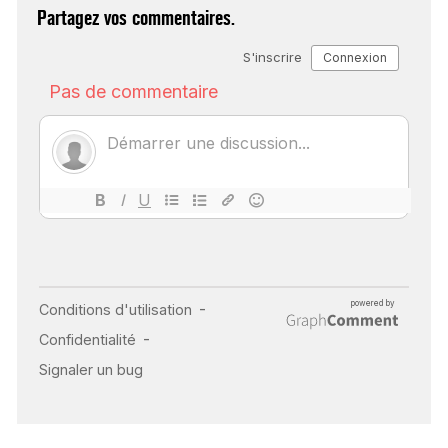
Partagez vos commentaires.
SCANNER, IRM, RADIO,
ÉCHO : DES IMAGES
POUR TOUTES LES
MALADIES
18 juil 2022
INSUFFISANCE
CARDIAQUE : LES
SIGNAUX D’ALERTE
AVANT… LA MORT
25 août 2024