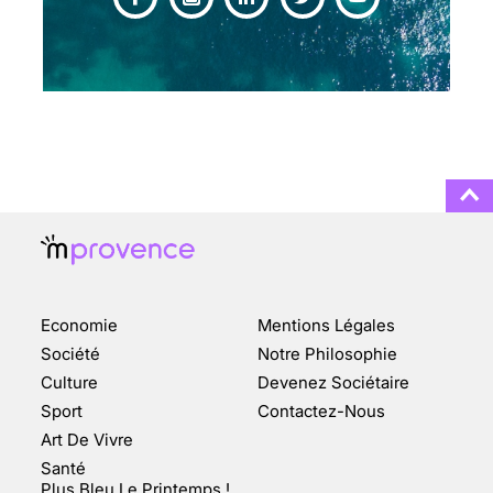
CHANGEMENT DE SEXE :
DES DEMANDES
TOUJOURS PLUS
NOMBREUSES
3 août 2025
ENQUÊTE COSQUER : LE
DOUBLE DE LA GROTTE
Economie
Mentions Légales
FAIT SURFACE À
MARSEILLE (1/5)
Société
Notre Philosophie
Culture
Devenez Sociétaire
10 jan 2022
Sport
Contactez-Nous
Art De Vivre
Santé
Plus Bleu Le Printemps !