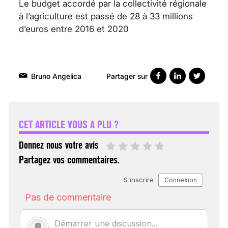
Le budget accordé par la collectivité régionale
à l’agriculture est passé de 28 à 33 millions
d’euros entre 2016 et 2020
Partager sur
Bruno Angelica
VARICES PELVIENNES :
UN REDOUTABLE MAL
FÉMININ ENFIN SOIGNÉ !
CET ARTICLE VOUS A PLU ?
30 mai 2023
Donnez nous votre avis
Partagez vos commentaires.
SCANNER, IRM, RADIO,
ÉCHO : DES IMAGES
POUR TOUTES LES