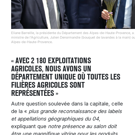
Eliane Barreille, la présidente du Département des Alpes-de-Haute-Provence, a p
ministre de l’Agriculture, Julien Denormandie (bouquet de lavandes à la main)
Alpes-de-Haute-Provence.
« AVEC 2 180 EXPLOITATIONS
AGRICOLES, NOUS AVONS UN
DÉPARTEMENT UNIQUE OÙ TOUTES LES
FILIÈRES AGRICOLES SONT
REPRÉSENTÉES »
Autre question soulevée dans la capitale, celle
de la «
plus grande reconnaissance des labels
et appellations géographiques du 04
,
expliquant que
notre présence au salon doit
être une magnifique vitrine pour les produits