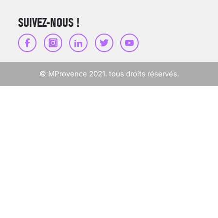
SUIVEZ-NOUS !
SCANNER, IRM, RADIO,
ÉCHO : DES IMAGES
POUR TOUTES LES
MALADIES
© MProvence 2021. tous droits réservés.
18 juil 2022
INSUFFISANCE
CARDIAQUE : LES
SIGNAUX D’ALERTE
AVANT… LA MORT
25 août 2024