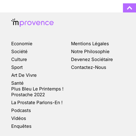
ENQUÊTE COSQUER : LE
DOUBLE DE LA GROTTE
Economie
Mentions Légales
FAIT SURFACE À
MARSEILLE (1/5)
Société
Notre Philosophie
Culture
Devenez Sociétaire
10 jan 2022
Sport
Contactez-Nous
Art De Vivre
Santé
Plus Bleu Le Printemps !
Prostache 2022
VARICES PELVIENNES :
La Prostate Parlons-En !
UN REDOUTABLE MAL
FÉMININ ENFIN SOIGNÉ !
Podcasts
Vidéos
30 mai 2023
Enquêtes