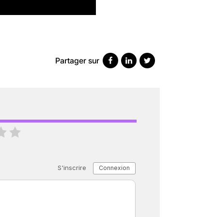
SCANNER, IRM, RADIO, ÉCHO : DES 
18 juil 2022
5
minutes
Partager sur
« C’EST MERVEILLEUX DE VOIR GRAN
26 nov 2024
8
minutes