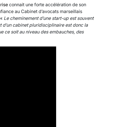
rise
connait une forte accélération de son
fiance au Cabinet d’avocats marseillais
 «
Le cheminement d’une start-up est souvent
d’un cabinet pluridisciplinaire est donc la
que ce soit au niveau des embauches, des
VARICES PELVIENNES : UN REDOUTAB
30 mai 2023
7
minutes