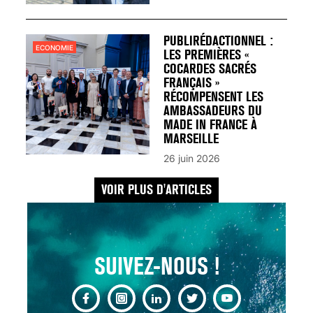
UN REDOUTABLE MAL
FÉMININ ENFIN SOIGNÉ !
30 mai 2023
PUBLIRÉDACTIONNEL :
ECONOMIE
LES PREMIÈRES «
COCARDES SACRÉS
FRANÇAIS »
RÉCOMPENSENT LES
AMBASSADEURS DU
MADE IN FRANCE À
SCANNER, IRM, RADIO,
MARSEILLE
ÉCHO : DES IMAGES
26 juin 2026
POUR TOUTES LES
MALADIES
VOIR PLUS D'ARTICLES
18 juil 2022
SUIVEZ-NOUS !
INSUFFISANCE
CARDIAQUE : LES