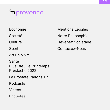
Economie
Mentions Légales
CHANGEMENT DE SEXE :
Société
Notre Philosophie
DES DEMANDES
Culture
Devenez Sociétaire
TOUJOURS PLUS
Sport
Contactez-Nous
NOMBREUSES
Art De Vivre
3 août 2025
Santé
Plus Bleu Le Printemps !
Prostache 2022
La Prostate Parlons-En !
Podcasts
ENQUÊTE COSQUER : LE
Vidéos
DOUBLE DE LA GROTTE
Enquêtes
FAIT SURFACE À
MARSEILLE (1/5)
10 jan 2022