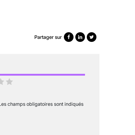
Partager sur
SCANNER, IRM, RADIO, ÉCHO : DES 
18 juil 2022
5
minutes
Les champs obligatoires sont indiqués