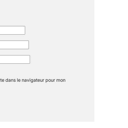
« C’EST MERVEILLEUX DE VOIR GRAN
26 nov 2024
8
minutes
te dans le navigateur pour mon