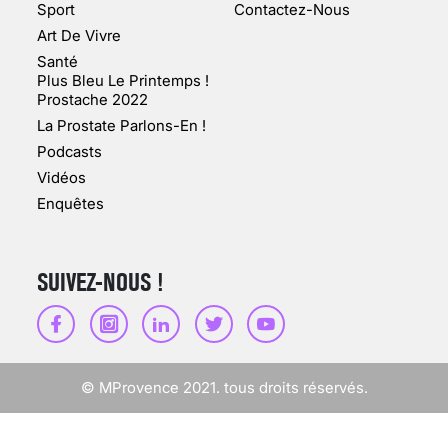
Sport
Contactez-Nous
Art De Vivre
Santé
Plus Bleu Le Printemps !
Prostache 2022
VARICES PELVIENNES :
La Prostate Parlons-En !
UN REDOUTABLE MAL
FÉMININ ENFIN SOIGNÉ !
Podcasts
Vidéos
30 mai 2023
Enquêtes
SUIVEZ-NOUS !
SCANNER, IRM, RADIO,
ÉCHO : DES IMAGES
POUR TOUTES LES
MALADIES
© MProvence 2021. tous droits réservés.
18 juil 2022